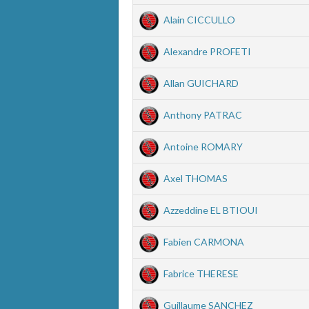
Alain CICCULLO
Alexandre PROFETI
Allan GUICHARD
Anthony PATRAC
Antoine ROMARY
Axel THOMAS
Azzeddine EL BTIOUI
Fabien CARMONA
Fabrice THERESE
Guillaume SANCHEZ