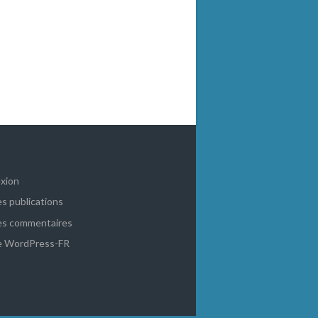
xion
es publications
es commentaires
de WordPress-FR