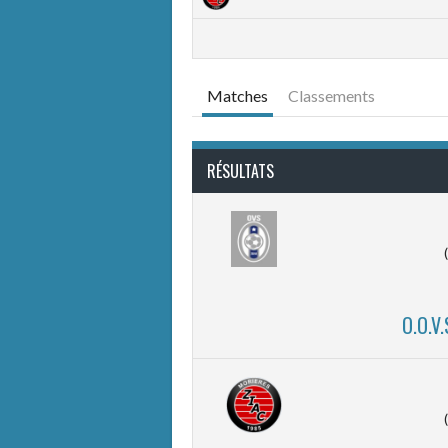
Matches
Classements
RÉSULTATS
O.O.V