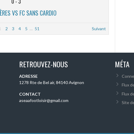
0
-
3
ÈRES VS FC SANS CARDIO
1
2
3
4
5
…
51
Suivant
RETROUVEZ-NOUS
MÉTA
ADRESSE
Conne
1278 Rte de Bel air, 84140 Avignon
Flux d
Flux d
CONTACT
aseaafootloisir@gmail.com
Site 