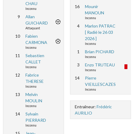
CHAU
16
Mounir
Inconnu
MANOUN
9
Allan
Inconnu
GUICHARD
4
Marlon PATRAC
Attaquant
[ Radié le 26 03
10
Fabien
2026 ]
CARMONA
Inconnu
Inconnu
1
Brian PICHARD
11
Sebastien
Inconnu
CALLET
3
Enzo TRUTEAU
Inconnu
Inconnu
12
Fabrice
14
Pierre
THERESE
VIEILLESCAZES
Inconnu
Inconnu
13
Melvin
MOULIN
Entraîneur:
Frédéric
Inconnu
AURILIO
14
Sylvain
PIERRARD
Inconnu
15
Jean-