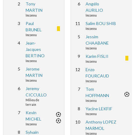
2
Tony
6
Angélo
MARTIN
AURILIO
Inconnu
Inconnu
3
Paul
11
Salim BOU SHIB
Inconnu
BRUNEL
Inconnu
5
Jessim
4
Jean-
CHAABANE
Inconnu
Jacques
BERTINO
9
Karim FISLII
Inconnu
Inconnu
5
Jerome
12
Enzo
MARTIN
FOURCAUD
Inconnu
Inconnu
6
Jeremy
7
Tom
CICCULLO
HOFFMANN
Milieu de
Inconnu
terrain
8
Yacine LEKFIF
7
Kevin
Inconnu
MICHEL
10
Anthony LOPEZ
Inconnu
MARMOL
8
Sylvain
Inconnu