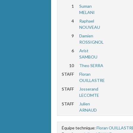
1
Suman
MELANI
4
Raphael
NOUVEAU
9
Damien
ROSSIGNOL
6
Arist
SAMBOU
10
Theo SERRA
STAFF
Floran
OUILLASTRE
STAFF
Josserand
LECOMTE
STAFF
Julien
ARNAUD
Équipe technique:
Floran OUILLASTR