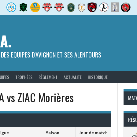
.A.
 DES EQUIPES D'AVIGNON ET SES ALENTOURS
UIPES
TROPHÉES
RÈGLEMENT
ACTUALITÉ
HISTORIQUE
 vs ZIAC Morières
MAT
RÉS
Ligue
Saison
Jour de match