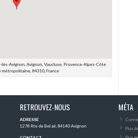
s-lès-Avignon, Avignon, Vaucluse, Provence-Alpes-Côte
e métropolitaine, 84310, France
RETROUVEZ-NOUS
MÉTA
ADRESSE
Conne
1278 Rte de Bel air, 84140 Avignon
Flux d
Flux d
CONTACT