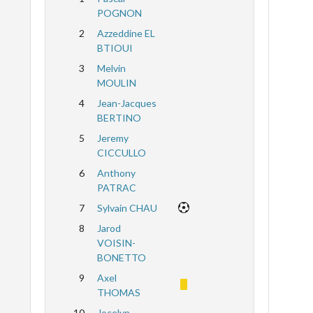
POGNON
2
Azzeddine EL
BTIOUI
3
Melvin
MOULIN
4
Jean-Jacques
BERTINO
5
Jeremy
CICCULLO
6
Anthony
PATRAC
7
Sylvain CHAU
8
Jarod
VOISIN-
BONETTO
9
Axel
THOMAS
10
Jocelyn