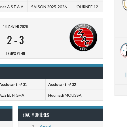
at A.S.E.A.A.
SAISON 2025-2026
JOURNÉE 12
16 JANVIER 2026
2
-
3
TEMPS PLEIN
Assistant n°01
Assistant n°02
Aziz EL FIGHA
Houmadi MOUSSA
ZIAC MORIÈRES
1
Pascal