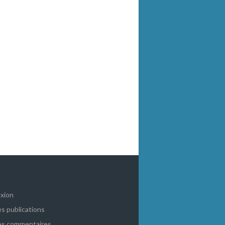
xion
es publications
es commentaires