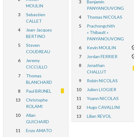
3
Benjamin
MOULIN
PANYANOUVONG
3
Sebastien
4
Thomas NICOLAS
CALLET
5
Prachongchith
4
Jean-Jacques
« Thibault »
BERTINO
PANYANOUVONG
5
Steven
6
Kevin MOULIN
COUDREAU
7
Jordan FERRIER
6
Jeremy
8
Jonathan
CICCULLO
CHALLUT
7
Thomas
9
Robin NICOLAS
BLANCHARD
10
Julien LIOGIER
8
Paul BRUNEL
11
Yoann NICOLAS
13
Christophe
ROLAMI
12
Hugo CAVALLINI
10
Allan
13
Lilian REVOL
GUICHARD
11
Enzo AMATO