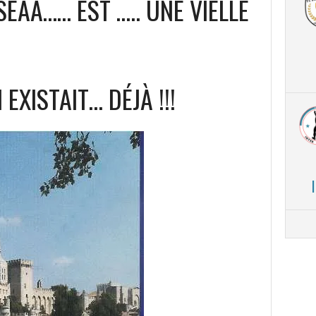
SEAA…… EST ….. UNE VIELLE
EXISTAIT… DÉJÀ !!!