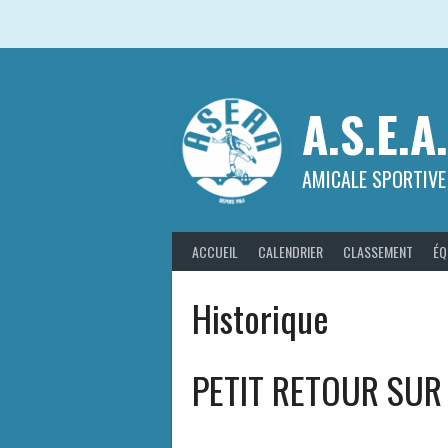
Aller
au
contenu
A.S.E.A
AMICALE SPORTIVE
ACCUEIL
CALENDRIER
CLASSEMENT
ÉQ
Historique
PETIT RETOUR SUR