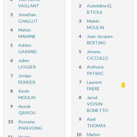
VAILLANT
2
Azzeddine EL
BTIOUI
3
Jonathan
CHALLUT
3
Melvin
MOULIN
4
Melvin
MAMINE
4
Jean-Jacques
BERTINO
5
Adrien
GARAND
5
Jeremy
CICCULLO
6
Julien
LIOGIER
6
Anthony
PATRAC
7
Jordan
FERRIER
7
Laurent
FABRE
8
Kevin
MOULIN
8
Jarod
VOISIN-
9
Ayoub
BONETTO
QRIROU
9
Axel
10
Kyssana
THOMAS
PHALVONG
10
Marlon
11
Yoann