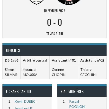
19 FÉVRIER 2026
0
-
0
TEMPS PLEIN
OFFICIELS
Délégué
Arbitre central
Assistant n°01
Assistant n°02
Simon
Houmadi
Corinne
Thierry
SILMAR
MOUSSA
CHOPIN
CECCHINI
FC SANS CARDIO
ZIAC MORIÈRES
1
Kevin DUBEC
1
Pascal
POGNON
2
Jean Luc LE