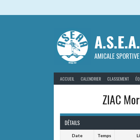
Aller
au
contenu
A.S.E.A
AMICALE SPORTIVE
ACCUEIL
CALENDRIER
CLASSEMENT
ÉQ
ZIAC Mori
DÉTAILS
Date
Temps
L