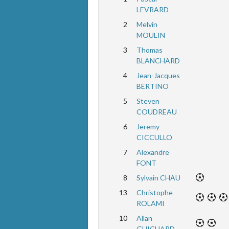
LEVRARD
2
Melvin
MOULIN
3
Thomas
BLANCHARD
4
Jean-Jacques
BERTINO
5
Steven
COUDREAU
6
Jeremy
CICCULLO
7
Alexandre
FONT
8
Sylvain CHAU
13
Christophe
ROLAMI
10
Allan
GUICHARD