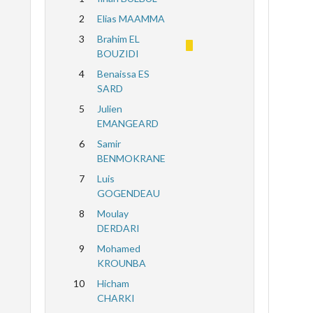
2
Elias MAAMMA
3
Brahim EL
BOUZIDI
4
Benaissa ES
SARD
5
Julien
EMANGEARD
6
Samir
BENMOKRANE
7
Luis
GOGENDEAU
8
Moulay
DERDARI
9
Mohamed
KROUNBA
10
Hicham
CHARKI