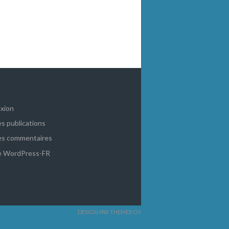
xion
es publications
es commentaires
de WordPress-FR
DESIGN PAR THEMEBOY