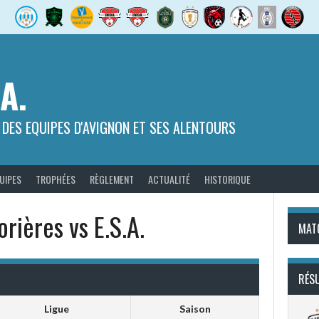
.A.
 DES EQUIPES D'AVIGNON ET SES ALENTOURS
UIPES
TROPHÉES
RÈGLEMENT
ACTUALITÉ
HISTORIQUE
rières vs E.S.A.
MAT
RÉS
Ligue
Saison