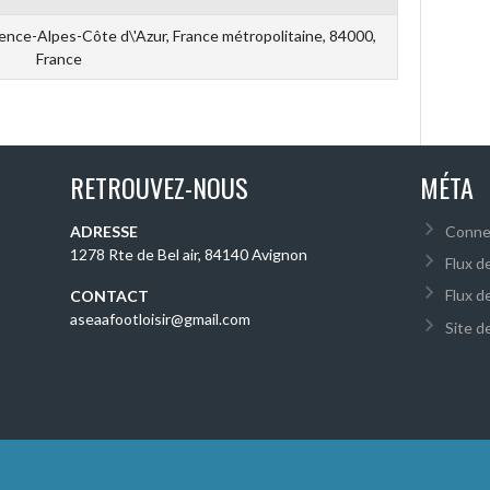
ence-Alpes-Côte d\'Azur, France métropolitaine, 84000,
France
RETROUVEZ-NOUS
MÉTA
ADRESSE
Conne
1278 Rte de Bel air, 84140 Avignon
Flux d
Flux d
CONTACT
aseaafootloisir@gmail.com
Site 