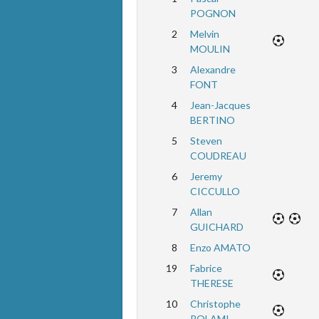
POGNON
2
Melvin
MOULIN
3
Alexandre
FONT
4
Jean-Jacques
BERTINO
5
Steven
COUDREAU
6
Jeremy
CICCULLO
7
Allan
GUICHARD
8
Enzo AMATO
19
Fabrice
THERESE
10
Christophe
ROLAMI