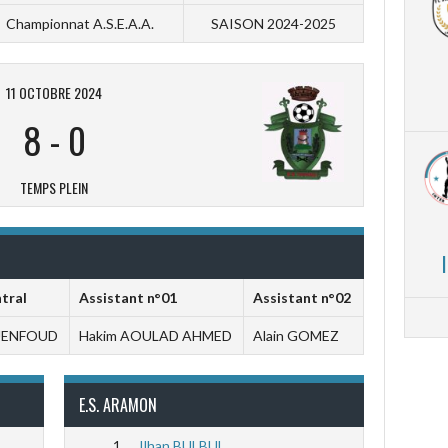
Championnat A.S.E.A.A.
SAISON 2024-2025
11 OCTOBRE 2024
8
-
0
TEMPS PLEIN
ntral
Assistant n°01
Assistant n°02
GUENFOUD
Hakim AOULAD AHMED
Alain GOMEZ
E.S. ARAMON
1
Ilhan BULBUL