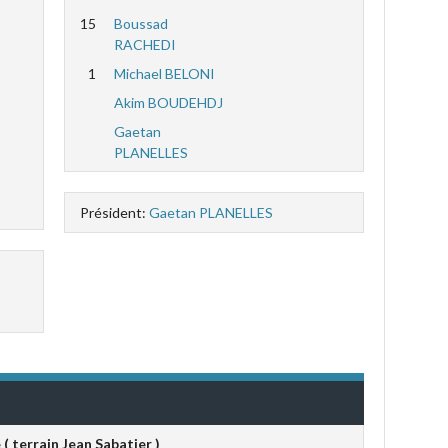
15
Boussad
RACHEDI
1
Michael BELONI
Akim BOUDEHDJ
Gaetan
PLANELLES
Président:
Gaetan PLANELLES
( terrain Jean Sabatier )