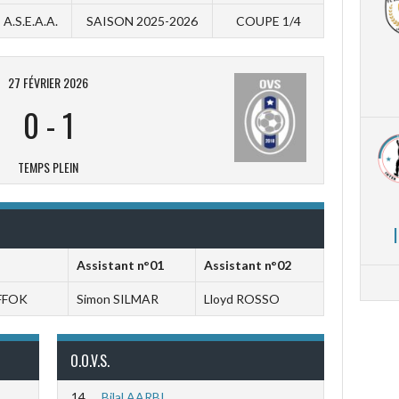
A.S.E.A.A.
SAISON 2025-2026
COUPE 1/4
27 FÉVRIER 2026
0
-
1
TEMPS PLEIN
Assistant n°01
Assistant n°02
UFFOK
Simon SILMAR
Lloyd ROSSO
O.O.V.S.
14
Bilal AARBI