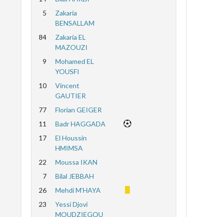
5
Zakaria
BENSALLAM
84
Zakaria EL
MAZOUZI
9
Mohamed EL
YOUSFI
10
Vincent
GAUTIER
77
Florian GEIGER
11
Badr HAGGADA
17
El Houssin
HMIMSA
22
Moussa IKAN
7
Bilal JEBBAH
26
Mehdi M’HAYA
23
Yessi Djovi
MOUDZIEGOU