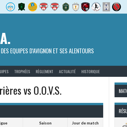
.A.
 DES EQUIPES D'AVIGNON ET SES ALENTOURS
UIPES
TROPHÉES
RÈGLEMENT
ACTUALITÉ
HISTORIQUE
ières vs O.O.V.S.
MAT
RÉS
igue
Saison
Jour de match