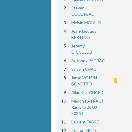
2
Steven
COUDREAU
3
Melvin MOULIN
4
Jean-Jacques
BERTINO
5
Jeremy
CICCULLO
6
Anthony PATRAC
7
Sylvain CHAU
8
Jarod VOISIN-
BONETTO
9
Allan GUICHARD
10
Marlon PATRAC [
Radié le 26 03
2026 ]
11
Laurent FABRE
12
Tristan MIELE