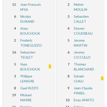
15
Jean-François
2
Melvin
M’SA
MOULIN
6
Nicolas
3
Sebastien
DURAND
CALLET
4
Anas
4
Steven
BOUCHOUK
COUDREAU
2
Frederic
5
Jerome
TONEGUZZO
MARTIN
16
Sebastien
6
Jeremy
TEULET
CICCULLO
5
Ilyas
7
Thomas
BOUCHOUK
BLANCHARD
3
Philippe
8
Sylvain
LEMAIRE
CHAU
8
Gael RIZZO
9
Jean-Claude
PINSEL
19
Mickael
MARRE
10
Enzo AMATO
11
Damien
11
Fabien