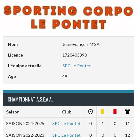
Nom
Jean-François M'SA
Licence
1720403390
L'équipe actuelle
SPC Le Pontet
Age
49
CHAMPIONNAT A.S.E.A.A.
Saison
Club
SAISON 2024-2025
SPC Le Pontet
0
1
0
11
SAISON 2022-2023
SPC Le Pontet
0
0
0
12