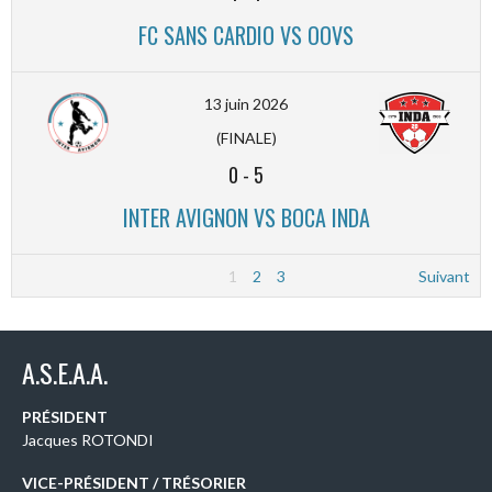
FC SANS CARDIO VS OOVS
13 juin 2026
(FINALE)
0
-
5
INTER AVIGNON VS BOCA INDA
1
2
3
Suivant
A.S.E.A.A.
PRÉSIDENT
Jacques ROTONDI
VICE-PRÉSIDENT / TRÉSORIER