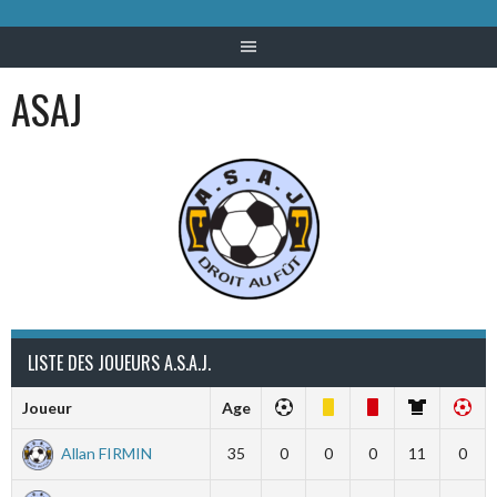
ASAJ
LISTE DES JOUEURS A.S.A.J.
Joueur
Age
Allan FIRMIN
35
0
0
0
11
0