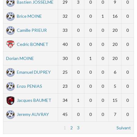
Bastien JOSSELME
29
3
0
0
9
0
Brice MOINE
32
0
0
1
16
0
Camille PRIEUR
33
0
0
0
20
0
Cedric BONNET
40
0
0
0
20
0
Dorian MOINE
30
0
1
0
20
0
Emanuel DUPREY
25
0
0
0
6
0
Enzo PENIAS
23
0
0
0
5
0
Jacques BAUMET
34
1
0
0
15
0
Jeremy AUVRAY
45
0
0
0
7
0
1
2
3
Suivant