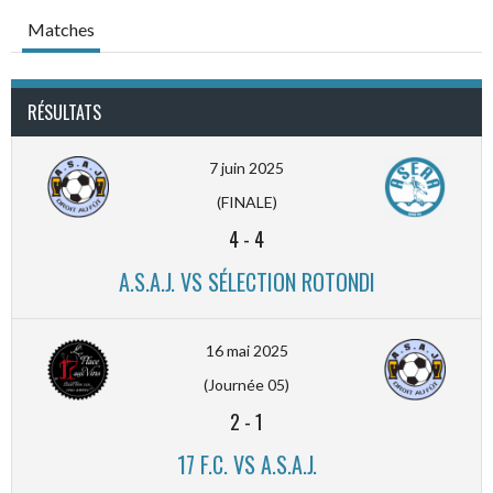
Matches
RÉSULTATS
7 juin 2025
(FINALE)
4
-
4
A.S.A.J. VS SÉLECTION ROTONDI
16 mai 2025
(Journée 05)
2
-
1
17 F.C. VS A.S.A.J.