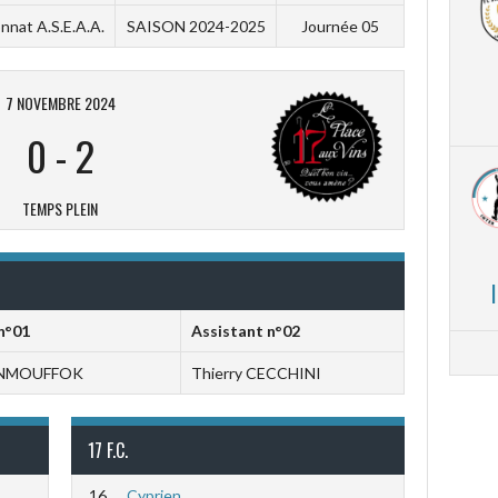
nat A.S.E.A.A.
SAISON 2024-2025
Journée 05
7 NOVEMBRE 2024
0
-
2
TEMPS PLEIN
n°01
Assistant n°02
BENMOUFFOK
Thierry CECCHINI
17 F.C.
16
Cyprien