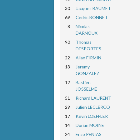
30
Jacques BAUMET
69
Cedric BONNET
8
Nicolas
DARNOUX
90
Thomas
DESPORTES
22
Allan FIRMIN
13
Jeremy
GONZALEZ
12
Bastien
JOSSELME
51
Richard LAURENT
29
Julien LECLERCQ
17
Kevin LOEFFLER
14
Dorian MOINE
24
Enzo PENIAS