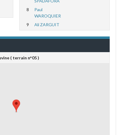
SPADAFORA
8
Paul
WAROQUIER
9
Ali ZARGUIT
vine ( terrain n°05 )