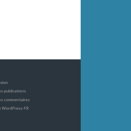
xion
es publications
es commentaires
de WordPress-FR