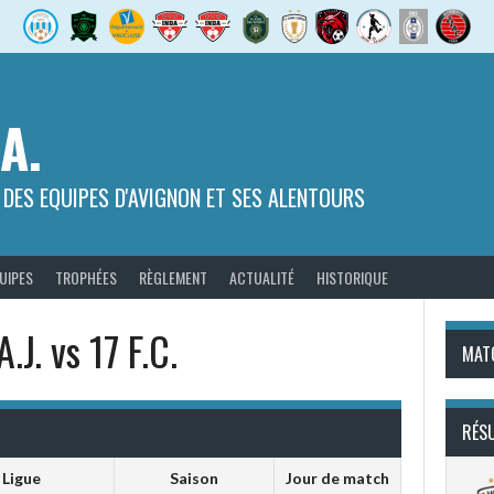
.A.
 DES EQUIPES D'AVIGNON ET SES ALENTOURS
UIPES
TROPHÉES
RÈGLEMENT
ACTUALITÉ
HISTORIQUE
A.J. vs 17 F.C.
MAT
RÉS
Ligue
Saison
Jour de match