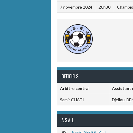
7 novembre 2024
20h30
Champion
OFFICIELS
Arbitre central
Assistant 
Samir CHATI
Djelloul 
A.S.A.J.
92
Kevin AFFIGLIATI