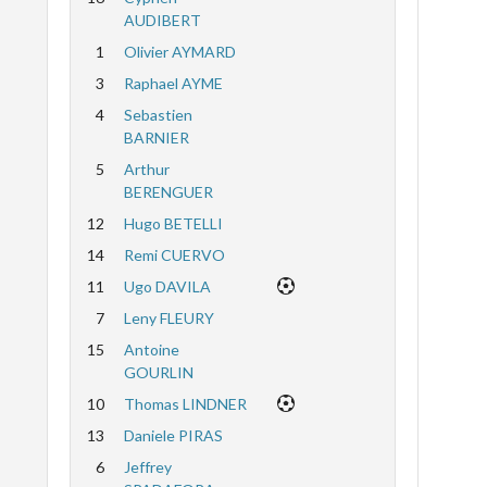
AUDIBERT
1
Olivier AYMARD
3
Raphael AYME
4
Sebastien
BARNIER
5
Arthur
BERENGUER
12
Hugo BETELLI
14
Remi CUERVO
11
Ugo DAVILA
7
Leny FLEURY
15
Antoine
GOURLIN
10
Thomas LINDNER
13
Daniele PIRAS
6
Jeffrey