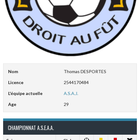
Nom
Thomas DESPORTES
Licence
2544170484
L'équipe actuelle
A.S.A.J.
Age
29
CHAMPIONNAT A.S.E.A.A.