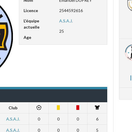
Nom
Emanuel DUPREY
Licence
2544592616
L'équipe
A.S.A.J.
actuelle
25
Age
Club
A.S.A.J.
0
0
0
6
A.S.A.J.
0
0
0
5