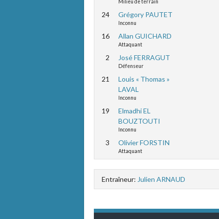
Milieu de terrain
24
Grégory PAUTET
Inconnu
16
Allan GUICHARD
Attaquant
2
José FERRAGUT
Défenseur
21
Louis « Thomas »
LAVAL
Inconnu
19
Elmadhi EL
BOUZTOUTI
Inconnu
3
Olivier FORSTIN
Attaquant
Entraîneur:
Julien ARNAUD