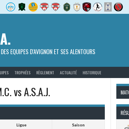
.A.
 DES EQUIPES D'AVIGNON ET SES ALENTOURS
UIPES
TROPHÉES
RÈGLEMENT
ACTUALITÉ
HISTORIQUE
.C. vs A.S.A.J.
MAT
RÉS
Ligue
Saison