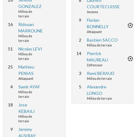
8
Laurent
GONZALEZ
COURTECUISSE
Milieu de
Inconnu
terrain
9
Florian
16
Ridouan
BONNELLY
MARROUNE
Attaquant
Milieu de
2
Bastien SACCO
terrain
Milieu de terrain
51
Nicolas LEVI
14
Pierrick
Milieu de
terrain
MAUREAU
Défenseur
25
Mathieu
PENIAS
3
Remi BERAUD
Attaquant
Milieu de terrain
4
Samir AYAF
5
Alexandre
Milieu de
LONGO
terrain
Milieu de terrain
18
Jose
KEBAILI
Milieu de
terrain
9
Jeremy
AUVRAY