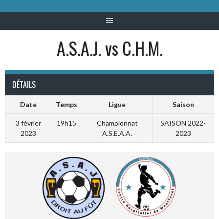
A.S.A.J. vs C.H.M.
DÉTAILS
Date
Temps
Ligue
Saison
3 février
19h15
Championnat
SAISON 2022-
2023
A.S.E.A.A.
2023