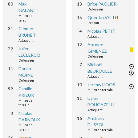
80
Max
13
Brice PAOLIERI
Défenseur
GALANTI
Milieu de
15
Quentin VEITH
terrain
Inconnu
34
Clément
4
Nicolas PETIT
BRUNET
Attaquant
Attaquant
12
Antoine
29
Julien
GIMENEZ
LECLERCQ
Défenseur
Défenseur
7
Michaël
14
Dorian
BEUROULLE
MOINE
Attaquant
Défenseur
10
Jeremy HOOS
99
Camille
Milieu de terrain
PRIEUR
11
Dylan
Milieu de
BOUGAZELLI
terrain
Attaquant
8
Nicolas
16
Anthony
DARNOUX
DUSSOL
Milieu de
terrain
Milieu de terrain
26
Jeremy