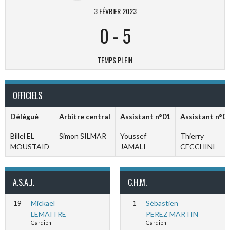
3 FÉVRIER 2023
0
-
5
TEMPS PLEIN
OFFICIELS
Délégué
Arbitre central
Assistant n°01
Assistant n°0
Billel EL
Simon SILMAR
Youssef
Thierry
MOUSTAID
JAMALI
CECCHINI
A.S.A.J.
C.H.M.
19
Mickaël
1
Sébastien
LEMAITRE
PEREZ MARTIN
Gardien
Gardien