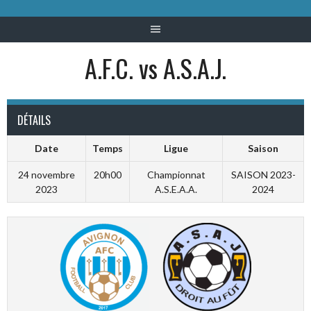
A.F.C. vs A.S.A.J.
DÉTAILS
Date
Temps
Ligue
Saison
24 novembre
20h00
Championnat
SAISON 2023-
2023
A.S.E.A.A.
2024