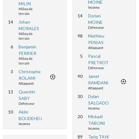
MOINE
MILIN
Inconnu
Milieu de
terrain
14
Dorian
14
Johan
MOINE
MORALES
Défenseur
Milieu de
98
Mathieu
terrain
PENIAS
6
Benjamin
Attaquant
PERRIER
5
Pascal
Milieu de
PRETROT
terrain
Défenseur
3
Christophe
90
Jamel
ROLAMI
RAMDANI
Attaquant
Attaquant
13
Quentin
30
Dylan
SABY
SALGADO
Défenseur
Inconnu
10
Akim
20
Mickaël
BOUDEHDJ
TABONI
Inconnu
Inconnu
89
Tariq TAIK