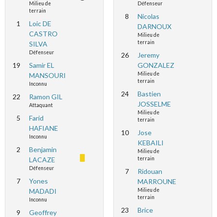
Milieu de
Défenseur
terrain
8
Nicolas
1
Loic DE
DARNOUX
CASTRO
Milieu de
terrain
SILVA
Défenseur
26
Jeremy
19
Samir EL
GONZALEZ
Milieu de
MANSOURI
terrain
Inconnu
24
Bastien
22
Ramon GIL
JOSSELME
Attaquant
Milieu de
5
Farid
terrain
HAFIANE
10
Jose
Inconnu
KEBAILI
2
Benjamin
Milieu de
LACAZE
terrain
Défenseur
7
Ridouan
7
Yones
MARROUNE
MADADI
Milieu de
terrain
Inconnu
23
Brice
9
Geoffrey