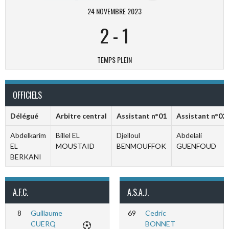
24 NOVEMBRE 2023
2
-
1
TEMPS PLEIN
OFFICIELS
Délégué
Arbitre central
Assistant n°01
Assistant n°02
Abdelkarim
Billel EL
Djelloul
Abdelali
EL
MOUSTAID
BENMOUFFOK
GUENFOUD
BERKANI
A.F.C.
A.S.A.J.
8
Guillaume
69
Cedric
CUERQ
BONNET