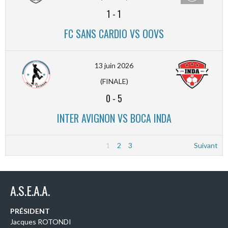
1
-
1
FC SANS CARDIO VS OOVS
13 juin 2026
(FINALE)
0
-
5
INTER AVIGNON VS BOCA INDA
1
2
3
Suivant
A.S.E.A.A.
PRÉSIDENT
Jacques ROTONDI