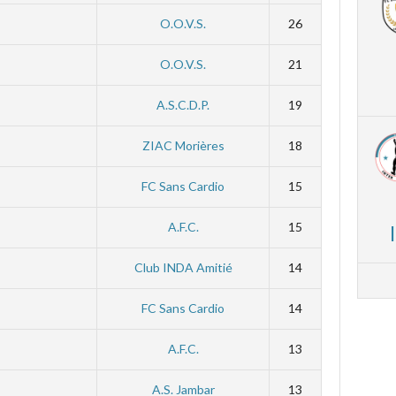
O.O.V.S.
26
O.O.V.S.
21
A.S.C.D.P.
19
ZIAC Morières
18
FC Sans Cardio
15
A.F.C.
15
Club INDA Amitié
14
FC Sans Cardio
14
A.F.C.
13
A.S. Jambar
13