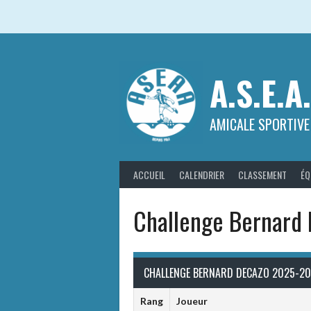
Aller
au
contenu
A.S.E.A
AMICALE SPORTIVE
ACCUEIL
CALENDRIER
CLASSEMENT
ÉQ
Challenge Bernar
CHALLENGE BERNARD DECAZO 2025-2
Rang
Joueur