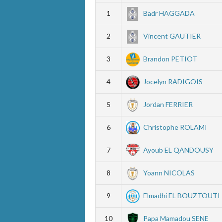
1
Badr HAGGADA
2
Vincent GAUTIER
3
Brandon PETIOT
4
Jocelyn RADIGOIS
5
Jordan FERRIER
6
Christophe ROLAMI
7
Ayoub EL QANDOUSY
8
Yoann NICOLAS
9
Elmadhi EL BOUZTOUTI
10
Papa Mamadou SENE