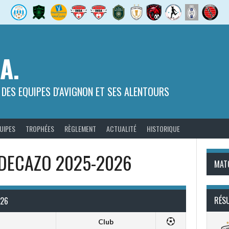
.A.
 DES EQUIPES D'AVIGNON ET SES ALENTOURS
UIPES
TROPHÉES
RÈGLEMENT
ACTUALITÉ
HISTORIQUE
d DECAZO 2025-2026
MAT
RÉS
026
Club