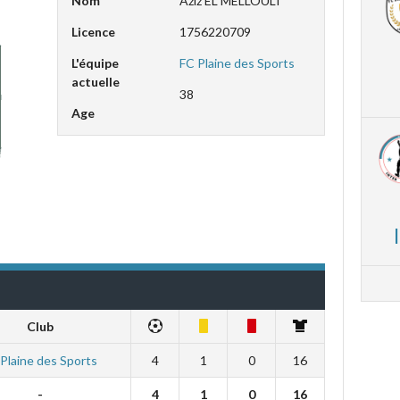
Nom
Aziz EL MELLOULI
Licence
1756220709
L'équipe
FC Plaine des Sports
actuelle
38
Age
Club
Plaine des Sports
4
1
0
16
-
4
1
0
16