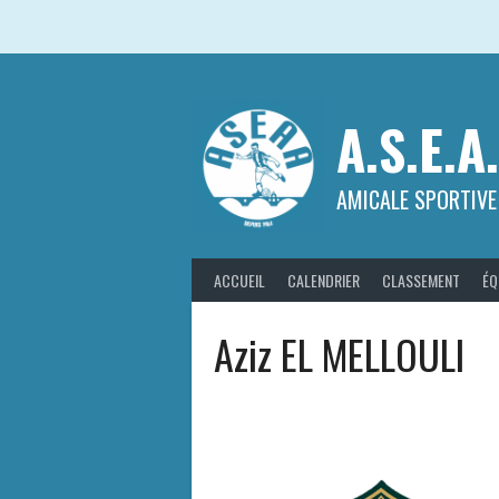
Aller
au
contenu
A.S.E.A
AMICALE SPORTIVE
ACCUEIL
CALENDRIER
CLASSEMENT
ÉQ
Aziz EL MELLOULI