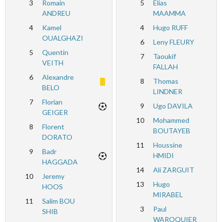
3
Romain
5
Elias
ANDREU
MAAMMA
4
Kamel
4
Hugo RUFF
OUALGHAZI
6
Leny FLEURY
5
Quentin
7
Taoukif
VEITH
FALLAH
6
Alexandre
8
Thomas
BELO
LINDNER
7
Florian
9
Ugo DAVILA
GEIGER
10
Mohammed
8
Florent
BOUTAYEB
DORATO
11
Houssine
9
Badr
HMIDI
HAGGADA
14
Ali ZARGUIT
10
Jeremy
13
Hugo
HOOS
MIRABEL
11
Salim BOU
3
Paul
SHIB
WAROQUIER