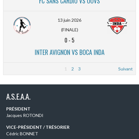
FC SANS CARDIO VS OOVS
13 juin 2026
(FINALE)
0
-
5
INTER AVIGNON VS BOCA INDA
1
2
3
Suivant
A.S.E.A.A.
PRÉSIDENT
Jacques ROTONDI
VICE-PRÉSIDENT / TRÉSORIER
Cédric BONNET