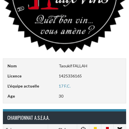
Nom
Taoukif FALLAH
Licence
1425336165
L'équipe actuelle
17 F.C.
Age
30
CHAMPIONNAT A.S.E.A.A.