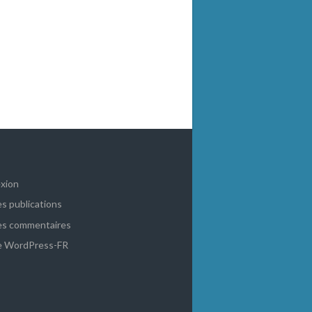
xion
es publications
es commentaires
de WordPress-FR