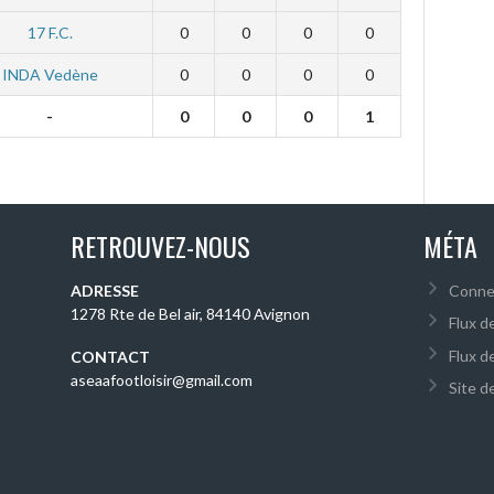
17 F.C.
0
0
0
0
INDA Vedène
0
0
0
0
-
0
0
0
1
RETROUVEZ-NOUS
MÉTA
ADRESSE
Conne
1278 Rte de Bel air, 84140 Avignon
Flux d
Flux d
CONTACT
aseaafootloisir@gmail.com
Site 