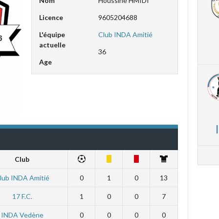
Nom
Houssine HMIDI
Licence
9605204688
L'équipe
Club INDA Amitié
actuelle
36
Age
Club
lub INDA Amitié
0
1
0
13
17 F.C.
1
0
0
7
INDA Vedène
0
0
0
0