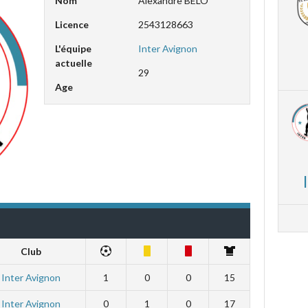
Nom
Alexandre BELO
Licence
2543128663
L'équipe
Inter Avignon
actuelle
29
Age
Club
Inter Avignon
1
0
0
15
Inter Avignon
0
1
0
17