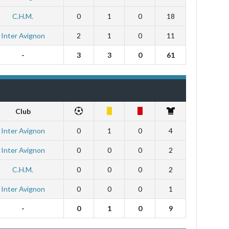
C.H.M.
0
1
0
18
Inter Avignon
2
1
0
11
-
3
3
0
61
Club
Inter Avignon
0
1
0
4
Inter Avignon
0
0
0
2
C.H.M.
0
0
0
2
Inter Avignon
0
0
0
1
-
0
1
0
9