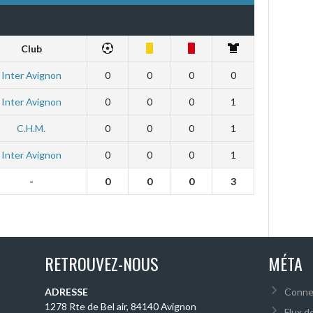
Club
Inter Avignon
0
0
0
0
Inter Avignon
0
0
0
1
C.H.M.
0
0
0
1
Inter Avignon
0
0
0
1
-
0
0
0
3
RETROUVEZ-NOUS
MÉTA
ADRESSE
Conne
1278 Rte de Bel air, 84140 Avignon
Flux d