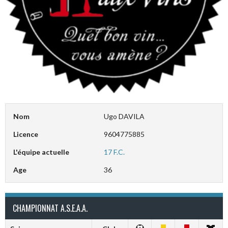
Nom
Ugo DAVILA
Licence
9604775885
L'équipe actuelle
17 F.C.
Age
36
CHAMPIONNAT A.S.E.A.A.