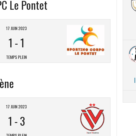
PC Le Pontet
17 JUIN 2023
1
-
1
TEMPS PLEIN
dène
17 JUIN 2023
1
-
3
TEMPS PLEIN