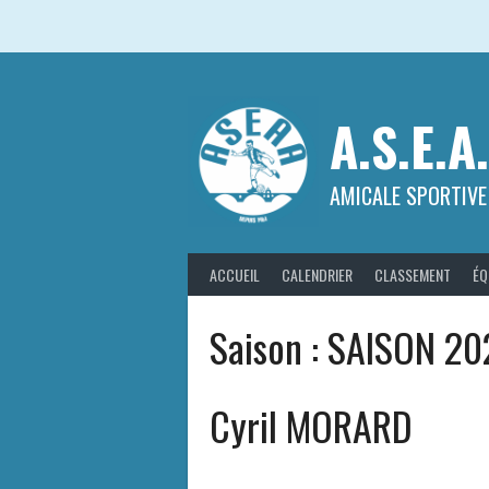
Aller
au
contenu
A.S.E.A
AMICALE SPORTIVE
ACCUEIL
CALENDRIER
CLASSEMENT
ÉQ
Saison :
SAISON 20
Cyril MORARD