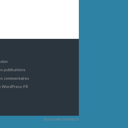
xion
es publications
es commentaires
de WordPress-FR
DESIGN PAR THEMEBOY