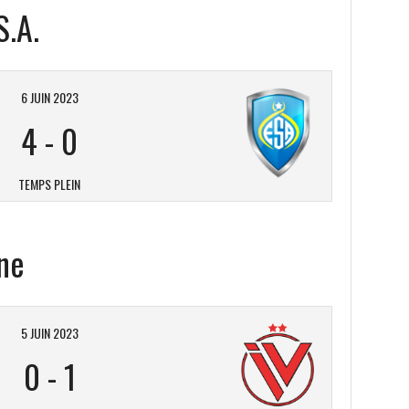
S.A.
6 JUIN 2023
4
-
0
TEMPS PLEIN
ène
5 JUIN 2023
0
-
1