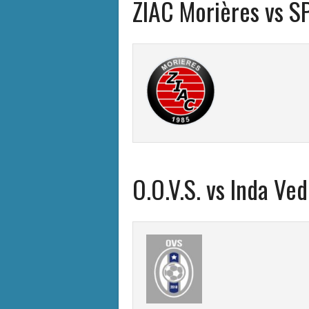
ZIAC Morières vs S
O.O.V.S. vs Inda Ve