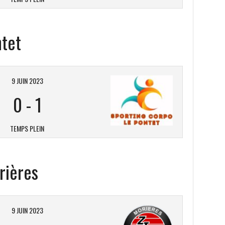
ntet
9 JUIN 2023
0
-
1
TEMPS PLEIN
rières
9 JUIN 2023