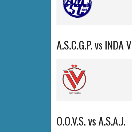
A.S.C.G.P. vs INDA 
O.O.V.S. vs A.S.A.J.