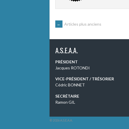
NAVIGATION
←
Articles plus anciens
DES
A.S.E.A.A.
ARTICLES
PRÉSIDENT
Jacques ROTONDI
VICE-PRÉSIDENT / TRÉSORIER
Cédric BONNET
SECRÉTAIRE
Ramon GIL
© 2026 A.S.E.A.A.