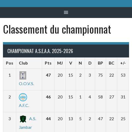
Classement du championnat
CHAMPIONNAT A.S.E.A.A. 2025-2026
Pos
Club
Pts
MJ
V
N
D
BP
BC
+/-
1
47
20
15
2
3
75
22
53
O.O.V.S.
2
46
20
15
1
4
58
27
31
A.F.C.
3
A.S.
44
20
13
5
2
47
22
25
Jambar