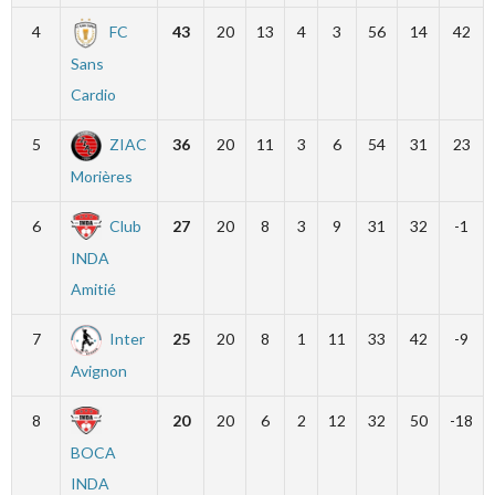
4
FC
43
20
13
4
3
56
14
42
Sans
Cardio
5
ZIAC
36
20
11
3
6
54
31
23
Morières
6
Club
27
20
8
3
9
31
32
-1
INDA
Amitié
7
Inter
25
20
8
1
11
33
42
-9
Avignon
8
20
20
6
2
12
32
50
-18
BOCA
INDA