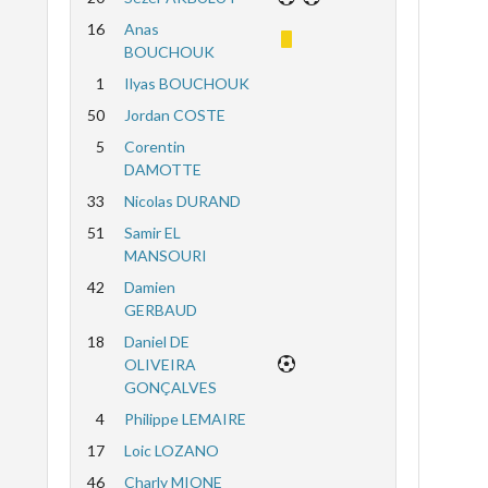
16
Anas
BOUCHOUK
1
Ilyas BOUCHOUK
50
Jordan COSTE
5
Corentin
DAMOTTE
33
Nicolas DURAND
51
Samir EL
MANSOURI
42
Damien
GERBAUD
18
Daniel DE
OLIVEIRA
GONÇALVES
4
Philippe LEMAIRE
17
Loic LOZANO
46
Charly MIONE