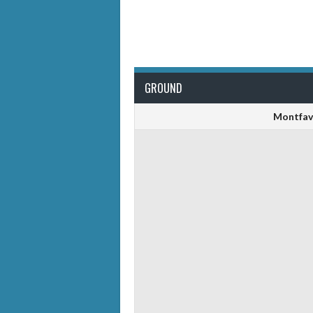
GROUND
Montfave