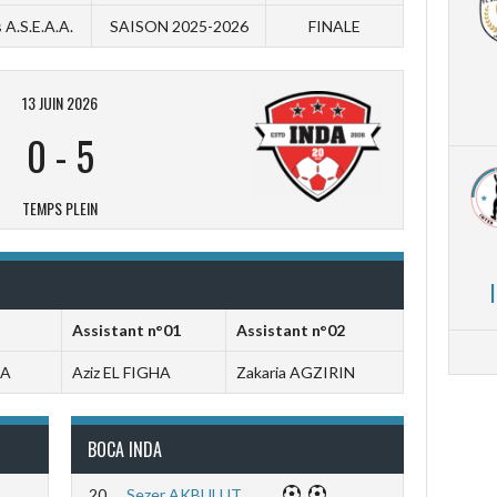
 A.S.E.A.A.
SAISON 2025-2026
FINALE
13 JUIN 2026
0
-
5
TEMPS PLEIN
Assistant n°01
Assistant n°02
CA
Aziz EL FIGHA
Zakaria AGZIRIN
BOCA INDA
20
Sezer AKBULUT