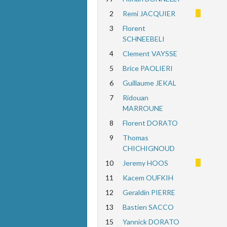
2
Remi JACQUIER
3
Florent
SCHNEEBELI
4
Clement VAYSSE
5
Brice PAOLIERI
6
Guillaume JEKAL
7
Ridouan
MARROUNE
8
Florent DORATO
9
Thomas
CHICHIGNOUD
10
Jeremy HOOS
11
Kacem OUFKIH
12
Geraldin PIERRE
13
Bastien SACCO
15
Yannick DORATO