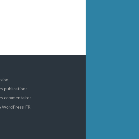
xion
es publications
es commentaires
de WordPress-FR