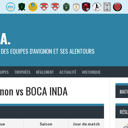
.A.
 DES EQUIPES D'AVIGNON ET SES ALENTOURS
UIPES
TROPHÉES
RÈGLEMENT
ACTUALITÉ
HISTORIQUE
gnon vs BOCA INDA
MAT
RÉS
gue
Saison
Jour de match