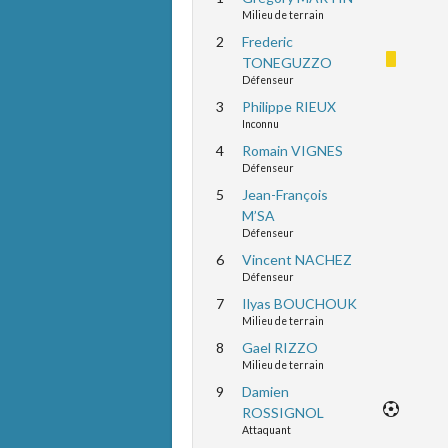
Milieu de terrain
2
Frederic
TONEGUZZO
Défenseur
3
Philippe RIEUX
Inconnu
4
Romain VIGNES
Défenseur
5
Jean-François
M’SA
Défenseur
6
Vincent NACHEZ
Défenseur
7
Ilyas BOUCHOUK
Milieu de terrain
8
Gael RIZZO
Milieu de terrain
9
Damien
ROSSIGNOL
Attaquant