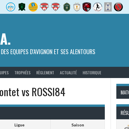
.A.
 DES EQUIPES D'AVIGNON ET SES ALENTOURS
UIPES
TROPHÉES
RÈGLEMENT
ACTUALITÉ
HISTORIQUE
ontet vs ROSSI84
MAT
RÉS
Ligue
Saison