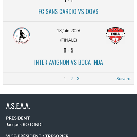
FC SANS CARDIO VS OOVS
13 juin 2026
(FINALE)
0
-
5
INTER AVIGNON VS BOCA INDA
1
2
3
Suivant
A.S.E.A.A.
PRÉSIDENT
Jacques ROTONDI
VICE-PRÉSIDENT / TRÉSORIER