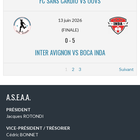
FC SANS CARDIO VS OOVS
13 juin 2026
(FINALE)
0
-
5
INTER AVIGNON VS BOCA INDA
1
2
3
Suivant
A.S.E.A.A.
PRÉSIDENT
Jacques ROTONDI
VICE-PRÉSIDENT / TRÉSORIER
Cédric BONNET