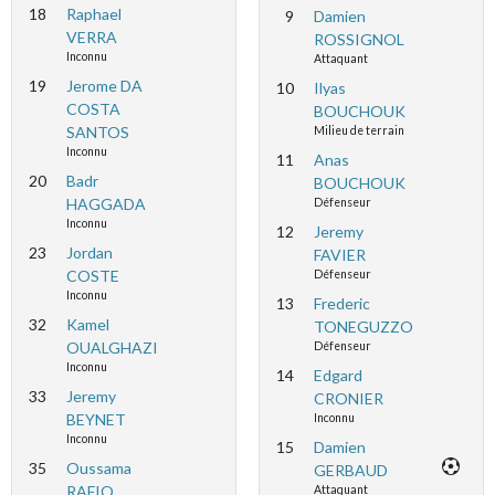
18
Raphael
9
Damien
VERRA
ROSSIGNOL
Inconnu
Attaquant
19
Jerome DA
10
Ilyas
COSTA
BOUCHOUK
SANTOS
Milieu de terrain
Inconnu
11
Anas
20
Badr
BOUCHOUK
HAGGADA
Défenseur
Inconnu
12
Jeremy
23
Jordan
FAVIER
COSTE
Défenseur
Inconnu
13
Frederic
32
Kamel
TONEGUZZO
OUALGHAZI
Défenseur
Inconnu
14
Edgard
33
Jeremy
CRONIER
BEYNET
Inconnu
Inconnu
15
Damien
35
Oussama
GERBAUD
RAFIQ
Attaquant