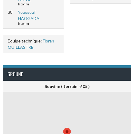
Inconnu
38
Youssouf
HAGGADA
Inconnu
Équipe technique:
Floran
OUILLASTRE
GROUND
Souvine ( terrain n°05 )