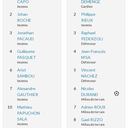
CAPO
DEMENGE
Inconnu
Gardien
2
Johan
2
Philippe
ROCHE
RIEUX
Inconnu
Inconnu
3
Jonathan
3
Raphael
PACAUD
PEDERZOLI
Inconnu
Défenseur
4
Guillaume
4
Jean-François
PASQUET
M’SA
Inconnu
Défenseur
6
Arist
5
Vincent
SAMBOU
NACHEZ
Inconnu
Défenseur
7
Alexandre
6
Nicolas
GAUTHIER
DURAND
Inconnu
Milieu de terrain
10
Mathieu
7
Adrien ROUX
Milieu de terrain
PAPUCHON
SALA
8
Gael RIZZO
Inconnu
Milieu de terrain