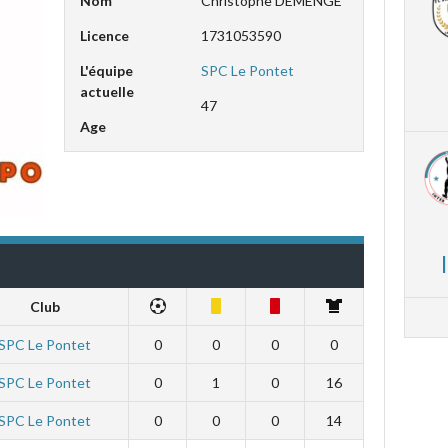
Nom
Christophe DEMENGE
Licence
1731053590
L'équipe
SPC Le Pontet
actuelle
47
Age
Club
SPC Le Pontet
0
0
0
0
SPC Le Pontet
0
1
0
16
SPC Le Pontet
0
0
0
14