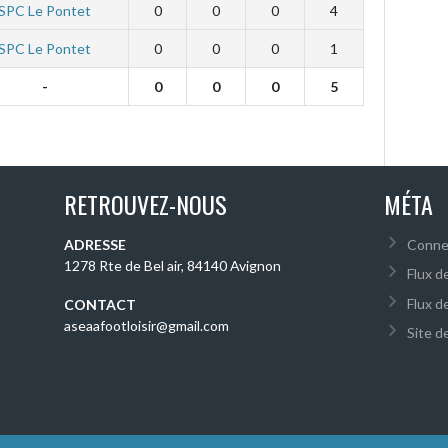
SPC Le Pontet
0
0
0
4
SPC Le Pontet
0
0
0
1
-
0
0
0
5
RETROUVEZ-NOUS
MÉTA
ADRESSE
Conne
1278 Rte de Bel air, 84140 Avignon
Flux d
Flux d
CONTACT
aseaafootloisir@gmail.com
Site 