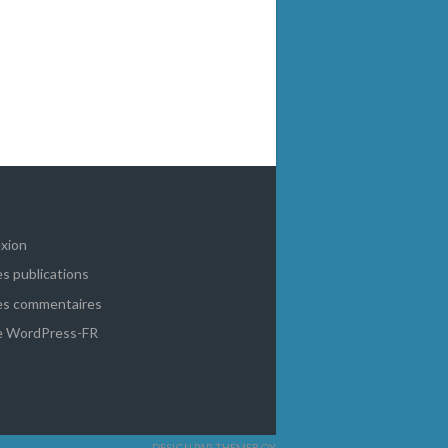
xion
es publications
es commentaires
de WordPress-FR
DESIGN PAR THEMEBOY