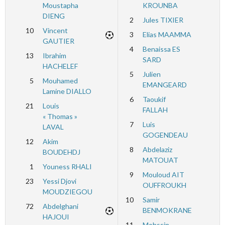
Moustapha
KROUNBA
DIENG
2
Jules TIXIER
10
Vincent
3
Elias MAAMMA
GAUTIER
4
Benaissa ES
13
Ibrahim
SARD
HACHELEF
5
Julien
5
Mouhamed
EMANGEARD
Lamine DIALLO
6
Taoukif
21
Louis
FALLAH
« Thomas »
7
Luis
LAVAL
GOGENDEAU
12
Akim
8
Abdelaziz
BOUDEHDJ
MATOUAT
1
Youness RHALI
9
Mouloud AIT
23
Yessi Djovi
OUFFROUKH
MOUDZIEGOU
10
Samir
72
Abdelghani
BENMOKRANE
HAJOUI
11
Mohssin