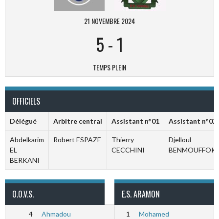
21 NOVEMBRE 2024
5
-
1
TEMPS PLEIN
OFFICIELS
Délégué
Arbitre central
Assistant n°01
Assistant n°02
Abdelkarim
Robert ESPAZE
Thierry
Djelloul
EL
CECCHINI
BENMOUFFOK
BERKANI
O.O.V.S.
E.S. ARAMON
4
Ahmadou
1
Mohamed