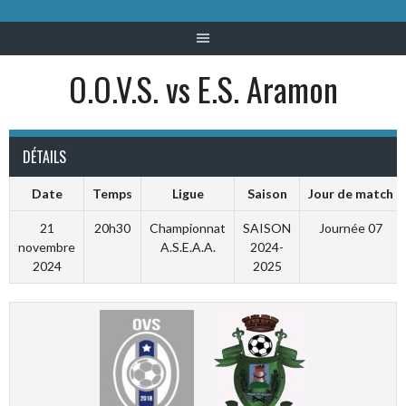
O.O.V.S. vs E.S. Aramon
DÉTAILS
Date
Temps
Ligue
Saison
Jour de match
21
20h30
Championnat
SAISON
Journée 07
novembre
A.S.E.A.A.
2024-
2024
2025