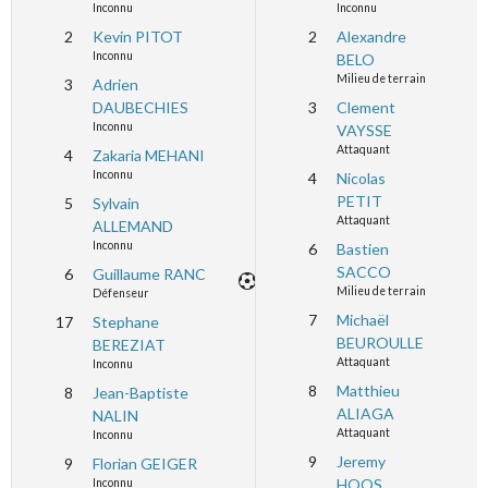
Inconnu
Inconnu
2
Kevin PITOT
2
Alexandre
Inconnu
BELO
Milieu de terrain
3
Adrien
DAUBECHIES
3
Clement
Inconnu
VAYSSE
Attaquant
4
Zakaria MEHANI
Inconnu
4
Nicolas
PETIT
5
Sylvain
Attaquant
ALLEMAND
Inconnu
6
Bastien
SACCO
6
Guillaume RANC
Milieu de terrain
Défenseur
7
Michaël
17
Stephane
BEUROULLE
BEREZIAT
Attaquant
Inconnu
8
Matthieu
8
Jean-Baptiste
ALIAGA
NALIN
Attaquant
Inconnu
9
Jeremy
9
Florian GEIGER
HOOS
Inconnu