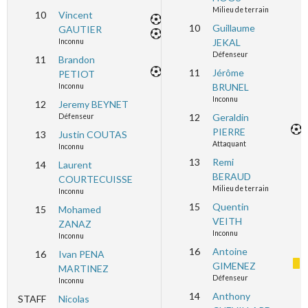
Milieu de terrain
10
Vincent
10
Guillaume
GAUTIER
JEKAL
Inconnu
Défenseur
11
Brandon
11
Jérôme
PETIOT
BRUNEL
Inconnu
Inconnu
12
Jeremy BEYNET
12
Geraldin
Défenseur
PIERRE
13
Justin COUTAS
Attaquant
Inconnu
13
Remi
14
Laurent
BERAUD
COURTECUISSE
Milieu de terrain
Inconnu
15
Quentin
15
Mohamed
VEITH
ZANAZ
Inconnu
Inconnu
16
Antoine
16
Ivan PENA
GIMENEZ
MARTINEZ
Défenseur
Inconnu
14
Anthony
STAFF
Nicolas