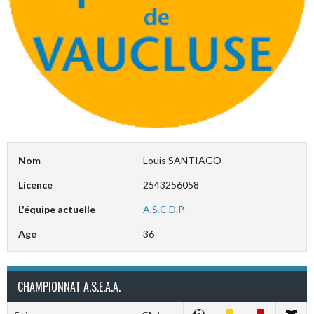
Nom
Louis SANTIAGO
Licence
2543256058
L'équipe actuelle
A.S.C.D.P.
Age
36
CHAMPIONNAT A.S.E.A.A.