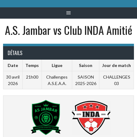
A.S. Jambar vs Club INDA Amitié
DÉTAILS
Date
Temps
Ligue
Saison
Jour de match
30 avril
21h00
Challenges
SAISON
CHALLENGES
2026
A.S.E.A.A.
2025-2026
03