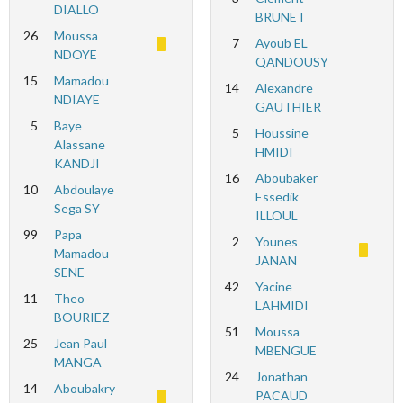
DIALLO
BRUNET
26
Moussa
7
Ayoub EL
NDOYE
QANDOUSY
15
Mamadou
14
Alexandre
NDIAYE
GAUTHIER
5
Baye
5
Houssine
Alassane
HMIDI
KANDJI
16
Aboubaker
10
Abdoulaye
Essedik
Sega SY
ILLOUL
99
Papa
2
Younes
Mamadou
JANAN
SENE
42
Yacine
11
Theo
LAHMIDI
BOURIEZ
51
Moussa
25
Jean Paul
MBENGUE
MANGA
24
Jonathan
14
Aboubakry
PACAUD