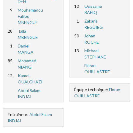
DEH
10
Oussama
9
Mouhamadou
RAFIQ
Falilou
1
Zakaria
MBENGUE
REGUIEG
28
Talla
50
Johan
MBENGUE
ROCHE
1
Daniel
13
Michael
MANGA
STEPHANE
85
Mohamed
Floran
NIANG
OUILLASTRE
12
Kamel
OUALGHAZI
Équipe technique:
Floran
Abdul Salam
OUILLASTRE
INDJAI
Entraîneur:
Abdul Salam
INDJAI