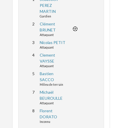
PEREZ
MARTIN
Gardien
2
Clément
BRUNET
Attaquant
3
Nicolas PETIT
Attaquant
4
Clement
VAYSSE
Attaquant
5
Bastien
SACCO
Milieu de terrain
7
Michaël
BEUROULLE
Attaquant
8
Florent
DORATO
Inconnu