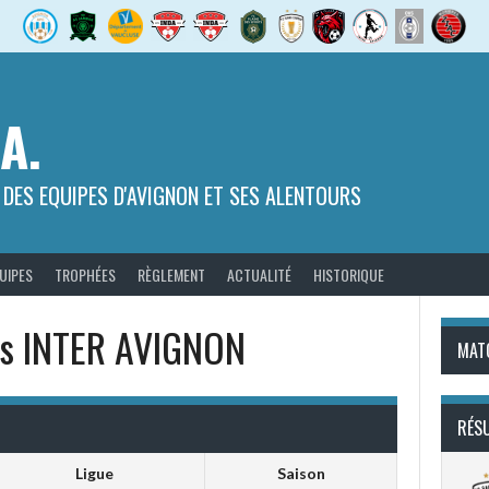
.A.
 DES EQUIPES D'AVIGNON ET SES ALENTOURS
UIPES
TROPHÉES
RÈGLEMENT
ACTUALITÉ
HISTORIQUE
 vs INTER AVIGNON
MAT
RÉS
Ligue
Saison