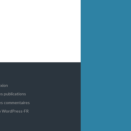
xion
es publications
es commentaires
de WordPress-FR