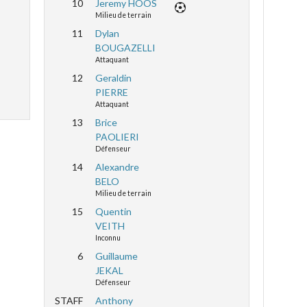
10
Jeremy HOOS
Milieu de terrain
11
Dylan
BOUGAZELLI
Attaquant
12
Geraldin
PIERRE
Attaquant
13
Brice
PAOLIERI
Défenseur
14
Alexandre
BELO
Milieu de terrain
15
Quentin
VEITH
Inconnu
6
Guillaume
JEKAL
Défenseur
STAFF
Anthony