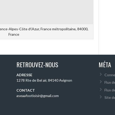
ence-Alpes-Côte d\'Azur, France métropolitaine, 84000,
France
RETROUVEZ-NOUS
MÉTA
ADRESSE
Conne
1278 Rte de Bel air, 84140 Avignon
Flux d
Flux d
CONTACT
aseaafootloisir@gmail.com
Site 