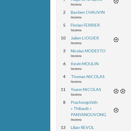
Inconnu
2
Bastien CHAUVIN
Inconnu
5
Florian FERRIER
Inconnu
10
Julien LIOGIER
Inconnu
3
Nicolas MODESTO
Inconnu
6
Kevin MOULIN
Inconnu
4
Thomas NICOLAS
Inconnu
11
Yoann NICOLAS
Inconnu
8
Prachongchith
« Thibault »
PANYANOUVONG
Inconnu
13
Lilian REVOL