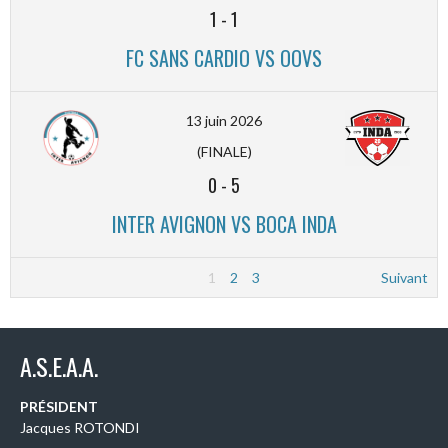
1
-
1
FC SANS CARDIO VS OOVS
13 juin 2026
(FINALE)
0
-
5
INTER AVIGNON VS BOCA INDA
1
2
3
Suivant
A.S.E.A.A.
PRÉSIDENT
Jacques ROTONDI