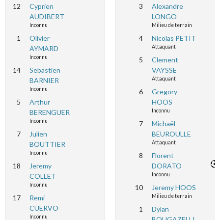
12
Cyprien
3
Alexandre
AUDIBERT
LONGO
Inconnu
Milieu de terrain
1
Olivier
4
Nicolas PETIT
Attaquant
AYMARD
Inconnu
5
Clement
14
Sebastien
VAYSSE
Attaquant
BARNIER
Inconnu
6
Gregory
5
Arthur
HOOS
Inconnu
BERENGUER
Inconnu
7
Michaël
7
Julien
BEUROULLE
Attaquant
BOUTTIER
Inconnu
8
Florent
18
Jeremy
DORATO
Inconnu
COLLET
Inconnu
10
Jeremy HOOS
Milieu de terrain
17
Remi
CUERVO
1
Dylan
Inconnu
BOUGAZELLI