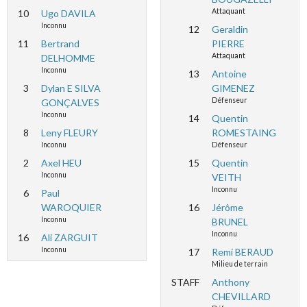
Attaquant
10
Ugo DAVILA
Inconnu
12
Geraldin
11
Bertrand
PIERRE
Attaquant
DELHOMME
Inconnu
13
Antoine
3
Dylan E SILVA
GIMENEZ
Défenseur
GONÇALVES
Inconnu
14
Quentin
8
Leny FLEURY
ROMESTAING
Inconnu
Défenseur
2
Axel HEU
15
Quentin
Inconnu
VEITH
Inconnu
6
Paul
WAROQUIER
16
Jérôme
Inconnu
BRUNEL
Inconnu
16
Ali ZARGUIT
Inconnu
17
Remi BERAUD
Milieu de terrain
STAFF
Anthony
CHEVILLARD