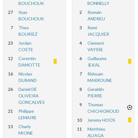
BOUCHOUK
BONNELLY
27
Ilyas
2
Romain
BOUCHOUK
ANDREU
7
Theo
3
Remi
BOURIEZ
JACQUIER
23
Jordan
4
Clement
COSTE
VAYSSE
12
Corentin
6
Guillaume
DAMOTTE
JEKAL
16
Nicolas
7
Ridouan
DURAND
MARROUNE
26
Daniel DE
8
Geraldin
OLIVEIRA
PIERRE
GONÇALVES
9
Thomas
21
Philippe
CHICHIGNOUD
LEMAIRE
10
Jeremy HOOS
13
Charly
11
Matthieu
MIONE
ALIAGA