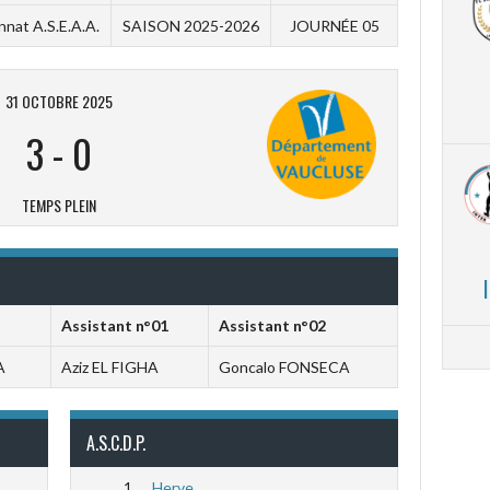
nat A.S.E.A.A.
SAISON 2025-2026
JOURNÉE 05
31 OCTOBRE 2025
3
-
0
TEMPS PLEIN
Assistant n°01
Assistant n°02
A
Aziz EL FIGHA
Goncalo FONSECA
A.S.C.D.P.
1
Herve