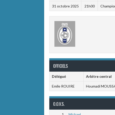
31 octobre 2025
21h00
Champion
OFFICIELS
Délégué
Arbitre central
Emile ROUIRE
Houmadi MOUSS
O.O.V.S.
1
Michael