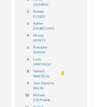
SALMIERI
2
Romain
FLORES
3
Adrien
DAUBECHIES
4
Nicolas
MONTY
5
Rodolphe
RUBIRA
6
Louis
SANTIAGO
8
Yannick
NANTEUIL
9
Jean-Baptiste
NALIN
10
Michael
STEPHANE
11
Rachid