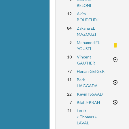
BELONI
12
Akim
BOUDEHDJ
84
Zakaria EL
MAZOUZI
9
Mohamed EL
YOUSFI
10
Vincent
GAUTIER
77
Florian GEIGER
11
Badr
HAGGADA
22
Kevin ISSAAD
7
Bilal JEBBAH
21
Louis
« Thomas »
LAVAL