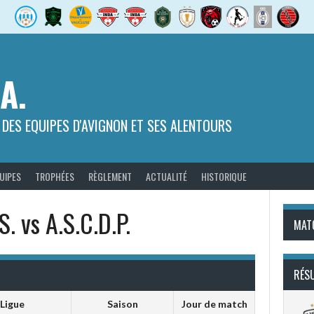
.A.
 DES EQUIPES D'AVIGNON ET SES ALENTOURS
UIPES
TROPHÉES
RÈGLEMENT
ACTUALITÉ
HISTORIQUE
S. vs A.S.C.D.P.
MAT
RÉS
Ligue
Saison
Jour de match