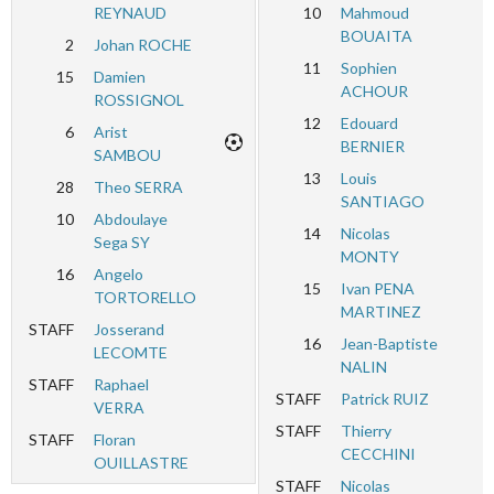
REYNAUD
10
Mahmoud
BOUAITA
2
Johan ROCHE
11
Sophien
15
Damien
ACHOUR
ROSSIGNOL
12
Edouard
6
Arist
BERNIER
SAMBOU
13
Louis
28
Theo SERRA
SANTIAGO
10
Abdoulaye
14
Nicolas
Sega SY
MONTY
16
Angelo
15
Ivan PENA
TORTORELLO
MARTINEZ
STAFF
Josserand
16
Jean-Baptiste
LECOMTE
NALIN
STAFF
Raphael
STAFF
Patrick RUIZ
VERRA
STAFF
Thierry
STAFF
Floran
CECCHINI
OUILLASTRE
STAFF
Nicolas