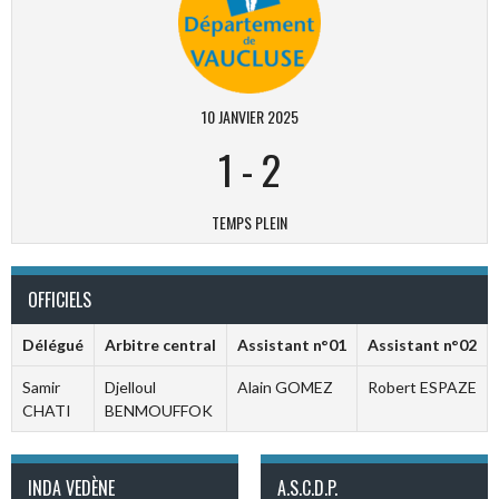
10 JANVIER 2025
1
-
2
TEMPS PLEIN
OFFICIELS
Délégué
Arbitre central
Assistant n°01
Assistant n°02
Samir
Djelloul
Alain GOMEZ
Robert ESPAZE
CHATI
BENMOUFFOK
INDA VEDÈNE
A.S.C.D.P.