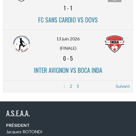
1
-
1
FC SANS CARDIO VS OOVS
13 juin 2026
(FINALE)
0
-
5
INTER AVIGNON VS BOCA INDA
1
2
3
Suivant
A.S.E.A.A.
PRÉSIDENT
Jacques ROTONDI