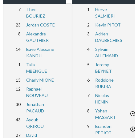
7
Theo
1
Herve
BOURIEZ
SALMIERI
23
Jordan COSTE
2
Kevin PITOT
8
Alexandre
3
Adrien
GAUTHIER
DAUBECHIES
14
Baye Alassane
4
Sylvain
KANDJI
ALLEMAND
1
Talla
5
Jeremy
MBENGUE
BEYNET
13
Charly MIONE
6
Rodolphe
RUBIRA
12
Raphael
NOUVEAU
7
Nicolas
HENIN
30
Jonathan
PACAUD
8
Yohan
MASSART
43
Ayoub
QRIROU
9
Brandon
PETIOT
27
David