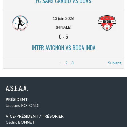
FC SANS CARDIO VS OOVS
13 juin 2026
(FINALE)
0
-
5
INTER AVIGNON VS BOCA INDA
1
2
3
Suivant
A.S.E.A.A.
PRÉSIDENT
Jacques ROTONDI
VICE-PRÉSIDENT / TRÉSORIER
Cédric BONNET