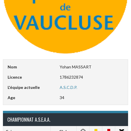
Nom
Yohan MASSART
Licence
1786232874
L'équipe actuelle
A.S.C.D.P.
Age
34
CHAMPIONNAT A.S.E.A.A.