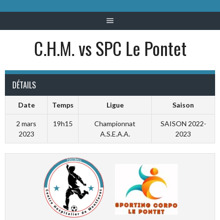
C.H.M. vs SPC Le Pontet
DÉTAILS
Date
Temps
Ligue
Saison
2 mars
19h15
Championnat
SAISON 2022-
2023
A.S.E.A.A.
2023