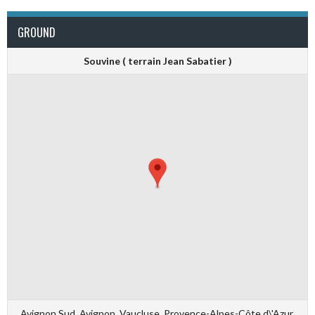
GROUND
Souvine ( terrain Jean Sabatier )
Avignon Sud, Avignon, Vaucluse, Provence-Alpes-Côte d\'Azur,