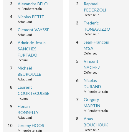
3
Alexandre BELO
2
Raphael
Milieu de terrain
PEDERZOLI
Défenseur
4
Nicolas PETIT
Attaquant
3
Frederic
TONEGUZZO
5
Clement VAYSSE
Défenseur
Attaquant
4
Jean-François
6
Admir de Jesus
M’SA
SANCHES
Défenseur
FURTADO
Inconnu
5
Vincent
NACHEZ
7
Michaël
Défenseur
BEUROULLE
Attaquant
6
Nicolas
DURAND
8
Laurent
Milieu de terrain
COURTECUISSE
Inconnu
7
Gregory
MARTIN
9
Florian
Milieu de terrain
BONNELLY
Attaquant
8
Anas
BOUCHOUK
10
Jeremy HOOS
Défenseur
Milieu de terrain