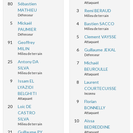
Attaquant
80
Sébastien
MATHIEU
3
Remi BERAUD
Défenseur
Milieu de terrain
5
Mickaël
4
Bastien SACCO
PAUMIER
Milieu de terrain
Défenseur
5
Clement VAYSSE
91
Geoffrey
Attaquant
MILIN
6
Guillaume JEKAL
Milieu de terrain
Défenseur
25
Antony DA
7
Michaël
SILVA
BEUROULLE
Milieu de terrain
Attaquant
9
Issam EL
8
Laurent
LYAZIDI
COURTECUISSE
BELGHITI
Inconnu
Attaquant
9
Florian
20
Loic DE
BONNELLY
CASTRO
Attaquant
SILVA
10
Aissa
Milieu de terrain
BEDREDDINE
21
Guillaume PY
Attaquant