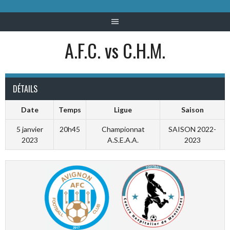
A.F.C. vs C.H.M.
DÉTAILS
Date
Temps
Ligue
Saison
5 janvier
20h45
Championnat
SAISON 2022-
2023
A.S.E.A.A.
2023