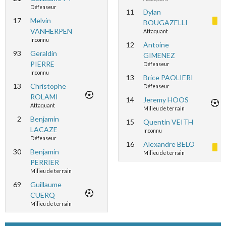
Défenseur
11
Dylan
17
Melvin
BOUGAZELLI
VANHERPEN
Attaquant
Inconnu
12
Antoine
93
Geraldin
GIMENEZ
PIERRE
Défenseur
Inconnu
13
Brice PAOLIERI
13
Christophe
Défenseur
ROLAMI
14
Jeremy HOOS
Attaquant
Milieu de terrain
2
Benjamin
15
Quentin VEITH
LACAZE
Inconnu
Défenseur
16
Alexandre BELO
30
Benjamin
Milieu de terrain
PERRIER
Milieu de terrain
69
Guillaume
CUERQ
Milieu de terrain