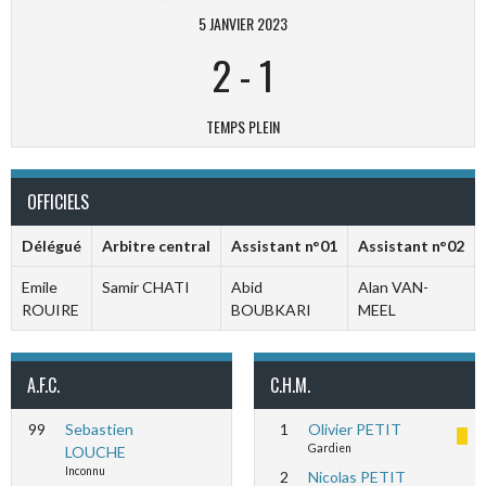
5 JANVIER 2023
2
-
1
TEMPS PLEIN
OFFICIELS
Délégué
Arbitre central
Assistant n°01
Assistant n°02
Emile
Samir CHATI
Abid
Alan VAN-
ROUIRE
BOUBKARI
MEEL
A.F.C.
C.H.M.
99
Sebastien
1
Olivier PETIT
Gardien
LOUCHE
Inconnu
2
Nicolas PETIT