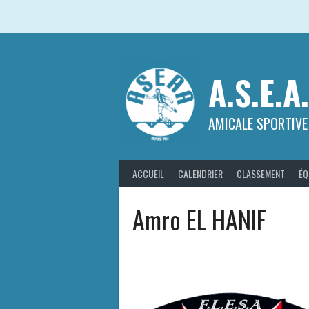
Aller
au
contenu
A.S.E.A
AMICALE SPORTIVE
ACCUEIL
CALENDRIER
CLASSEMENT
ÉQ
Amro EL HANIF