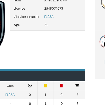
Nom
Amro EL HANIF
Licence
2548074073
L'équipe actuelle
FLÉSA
Age
21
Club
FLÉSA
0
1
0
7
-
0
1
0
7