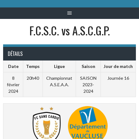
F.C.S.C. vs A.S.C.G.P.
DÉTAILS
Date
Temps
Ligue
Saison
Jour de match
8
20h40
Championnat
SAISON
Journée 16
février
A.S.E.A.A.
2023-
2024
2024