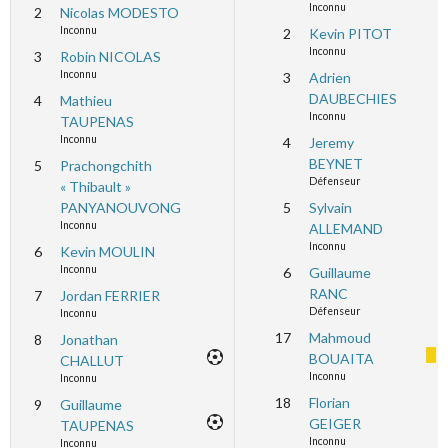
Inconnu
2
Nicolas MODESTO
Inconnu
2
Kevin PITOT
Inconnu
3
Robin NICOLAS
Inconnu
3
Adrien
DAUBECHIES
4
Mathieu
Inconnu
TAUPENAS
Inconnu
4
Jeremy
BEYNET
5
Prachongchith
Défenseur
« Thibault »
PANYANOUVONG
5
Sylvain
Inconnu
ALLEMAND
Inconnu
6
Kevin MOULIN
Inconnu
6
Guillaume
RANC
7
Jordan FERRIER
Défenseur
Inconnu
17
Mahmoud
8
Jonathan
BOUAITA
CHALLUT
Inconnu
Inconnu
18
Florian
9
Guillaume
GEIGER
TAUPENAS
Inconnu
Inconnu