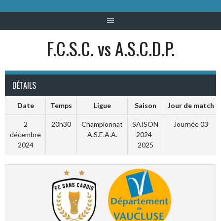
F.C.S.C. vs A.S.C.D.P.
DÉTAILS
Date
Temps
Ligue
Saison
Jour de match
2
20h30
Championnat
SAISON
Journée 03
décembre
A.S.E.A.A.
2024-
2024
2025