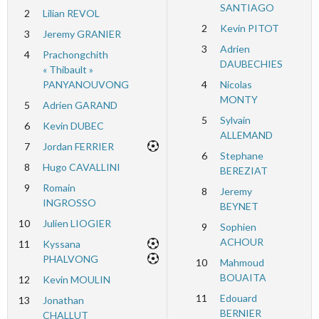
SANTIAGO
2
Lilian REVOL
2
Kevin PITOT
3
Jeremy GRANIER
3
Adrien
4
Prachongchith
DAUBECHIES
« Thibault »
PANYANOUVONG
4
Nicolas
MONTY
5
Adrien GARAND
5
Sylvain
6
Kevin DUBEC
ALLEMAND
7
Jordan FERRIER
6
Stephane
8
Hugo CAVALLINI
BEREZIAT
9
Romain
8
Jeremy
INGROSSO
BEYNET
10
Julien LIOGIER
9
Sophien
ACHOUR
11
Kyssana
PHALVONG
10
Mahmoud
BOUAITA
12
Kevin MOULIN
11
Edouard
13
Jonathan
BERNIER
CHALLUT