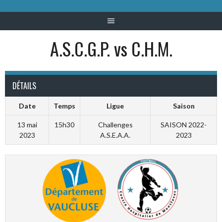
A.S.C.G.P. vs C.H.M.
DÉTAILS
Date
Temps
Ligue
Saison
13 mai
15h30
Challenges
SAISON 2022-
2023
A.S.E.A.A.
2023