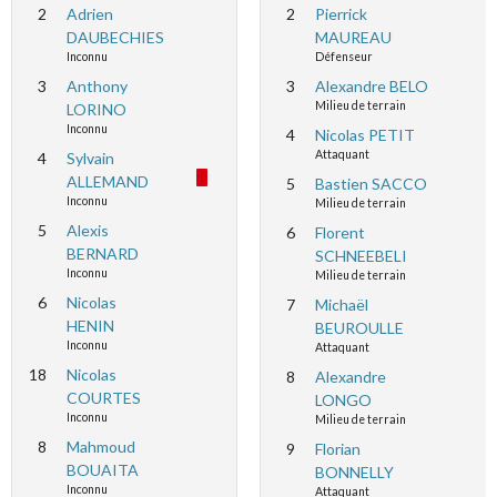
2
Adrien
2
Pierrick
DAUBECHIES
MAUREAU
Inconnu
Défenseur
3
Anthony
3
Alexandre BELO
Milieu de terrain
LORINO
Inconnu
4
Nicolas PETIT
Attaquant
4
Sylvain
ALLEMAND
5
Bastien SACCO
Inconnu
Milieu de terrain
5
Alexis
6
Florent
BERNARD
SCHNEEBELI
Inconnu
Milieu de terrain
6
Nicolas
7
Michaël
HENIN
BEUROULLE
Inconnu
Attaquant
18
Nicolas
8
Alexandre
COURTES
LONGO
Inconnu
Milieu de terrain
8
Mahmoud
9
Florian
BOUAITA
BONNELLY
Inconnu
Attaquant