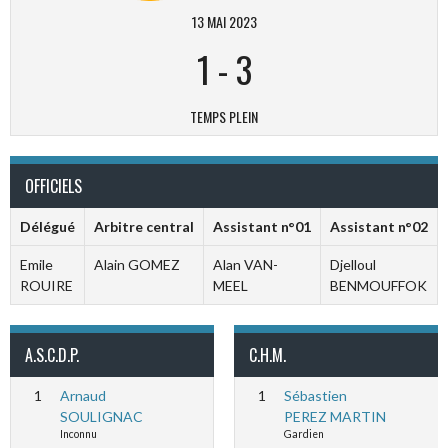
13 MAI 2023
1
-
3
TEMPS PLEIN
OFFICIELS
Délégué
Arbitre central
Assistant n°01
Assistant n°02
Emile
Alain GOMEZ
Alan VAN-
Djelloul
ROUIRE
MEEL
BENMOUFFOK
A.S.C.D.P.
C.H.M.
1
Arnaud
1
Sébastien
SOULIGNAC
PEREZ MARTIN
Inconnu
Gardien