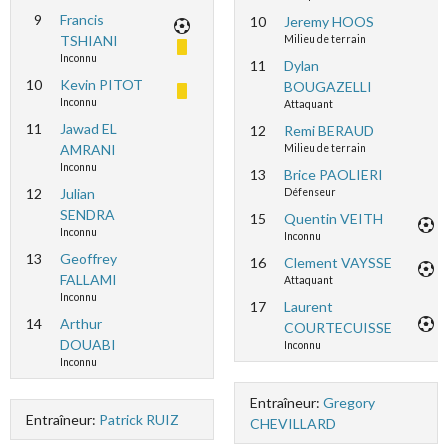
9
Francis
10
Jeremy HOOS
TSHIANI
Milieu de terrain
Inconnu
11
Dylan
10
Kevin PITOT
BOUGAZELLI
Inconnu
Attaquant
11
Jawad EL
12
Remi BERAUD
AMRANI
Milieu de terrain
Inconnu
13
Brice PAOLIERI
12
Julian
Défenseur
SENDRA
15
Quentin VEITH
Inconnu
Inconnu
13
Geoffrey
16
Clement VAYSSE
FALLAMI
Attaquant
Inconnu
17
Laurent
14
Arthur
COURTECUISSE
DOUABI
Inconnu
Inconnu
Entraîneur:
Gregory
Entraîneur:
Patrick RUIZ
CHEVILLARD