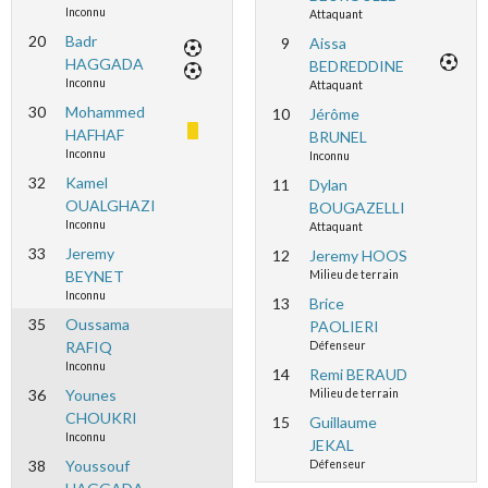
Inconnu
Attaquant
20
Badr
9
Aissa
HAGGADA
BEDREDDINE
Inconnu
Attaquant
30
Mohammed
10
Jérôme
HAFHAF
BRUNEL
Inconnu
Inconnu
32
Kamel
11
Dylan
OUALGHAZI
BOUGAZELLI
Inconnu
Attaquant
33
Jeremy
12
Jeremy HOOS
BEYNET
Milieu de terrain
Inconnu
13
Brice
35
Oussama
PAOLIERI
RAFIQ
Défenseur
Inconnu
14
Remi BERAUD
36
Younes
Milieu de terrain
CHOUKRI
15
Guillaume
Inconnu
JEKAL
38
Youssouf
Défenseur