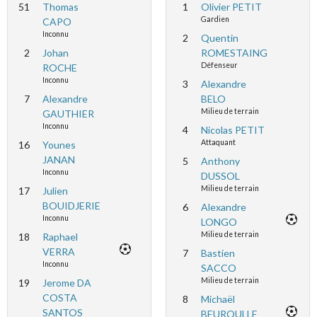
51
Thomas
1
Olivier PETIT
Gardien
CAPO
Inconnu
2
Quentin
2
Johan
ROMESTAING
Défenseur
ROCHE
Inconnu
3
Alexandre
7
Alexandre
BELO
Milieu de terrain
GAUTHIER
Inconnu
4
Nicolas PETIT
Attaquant
16
Younes
JANAN
5
Anthony
Inconnu
DUSSOL
Milieu de terrain
17
Julien
BOUIDJERIE
6
Alexandre
Inconnu
LONGO
Milieu de terrain
18
Raphael
VERRA
7
Bastien
Inconnu
SACCO
Milieu de terrain
19
Jerome DA
COSTA
8
Michaël
SANTOS
BEUROULLE